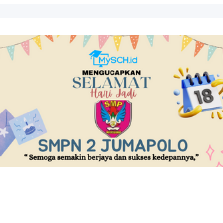
..
un 2024...
kali. Tanggal 1 Nove...
A LAYANAN PUBLIK TINGKAT KABUPAT...
 POKJA 3...
erdeka...
AL 24 FEBRUARI 2026...