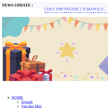
NEWS UPDATE :
PIKAOS SMP NEGERI 2 JUMAPOLO.
Peringatan HUT PGRI Kec.Jumapolo Tah
Gerakan Aksi bergizi Serentak Sebulan Se
SMPN 2 JUMAPOLO JUARA 2 LOMB
LOMBA TARI KARANG TUMANDANG
STOP BULLYING DI SEKOLAH...
PELAKSANAAN ANBK 2023...
Metode Pembelajaran Untuk Kurikulum M
PERINGATAN HARI SAMPAH NASION
LDKS SMP NEGERI 2 JUMAPOLO...
HOME
Sejarah
Visi dan Misi