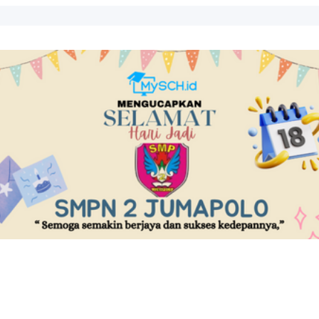
..
un 2024...
kali. Tanggal 1 Nove...
A LAYANAN PUBLIK TINGKAT KABUPAT...
 POKJA 3...
erdeka...
AL 24 FEBRUARI 2026...