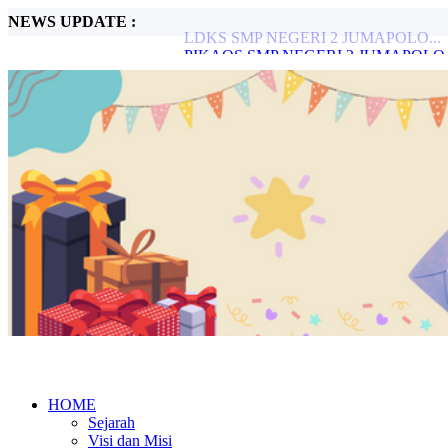
NEWS UPDATE :
PIKAOS SMP NEGERI 2 JUMAPOLO.
Peringatan HUT PGRI Kec.Jumapolo Tah
Gerakan Aksi bergizi Serentak Sebulan Se
SMPN 2 JUMAPOLO JUARA 2 LOMB
LOMBA TARI KARANG TUMANDANG
STOP BULLYING DI SEKOLAH...
PELAKSANAAN ANBK 2023...
Metode Pembelajaran Untuk Kurikulum M
PERINGATAN HARI SAMPAH NASION
LDKS SMP NEGERI 2 JUMAPOLO...
HOME
Sejarah
Visi dan Misi