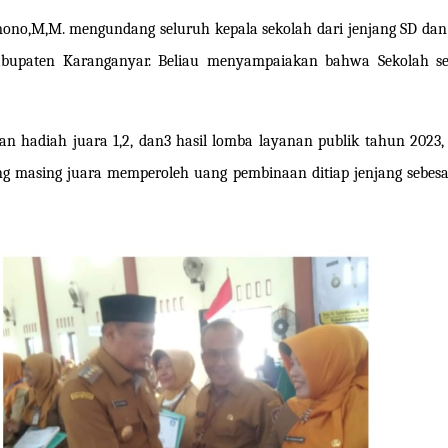
tmono,M,M. mengundang seluruh kepala sekolah dari jenjang SD da
abupaten Karanganyar. Beliau menyampaiakan bahwa Sekolah s
 hadiah juara 1,2, dan3 hasil lomba layanan publik tahun 2023, 
g masing juara memperoleh uang pembinaan ditiap jenjang sebesar 