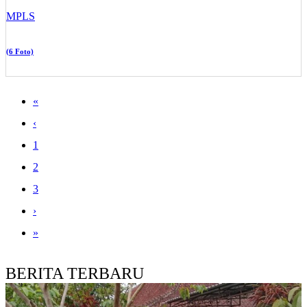
MPLS
(6 Foto)
«
‹
1
2
3
›
»
BERITA TERBARU