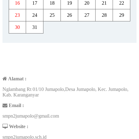
16
17
18
19
20
21
22
23
24
25
26
27
28
29
30
31
KONTAK
Alamat :
Nglambang Rt 01/10 Jumapolo,Desa Jumapolo, Kec. Jumapolo,
Kab. Karanganyar
Email :
smpn2jumapolo@gmail.com
Website :
smpn2jumapolo.sch.id