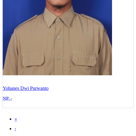
Yohanes Dwi Purwanto
NIP: -
«
‹